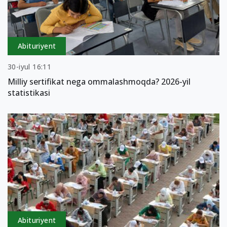
Abituriyent
30-iyul 16:11
Milliy sertifikat nega ommalashmoqda? 2026-yil
statistikasi
Abituriyent