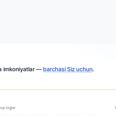
ta imkoniyatlar —
barchasi Siz uchun
.
p teglar