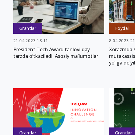
Grantlar
Foydali
21.04.2023 13:11
8.04.2023 21
President Tech Award tanlovi qay
Xorazmda st
tarzda o‘tkaziladi. Asosiy ma’lumotlar
mutaxassis
yo‘lga qo‘yi
Grantlar
Grantlar