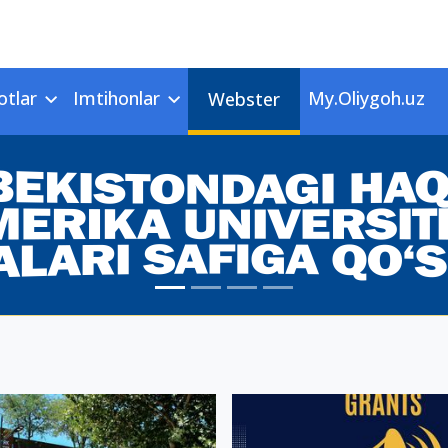
otlar
Imtihonlar
My.Oliygoh.uz
Webster