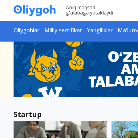
Aniq maqsad -
g'alabaga yetaklaydi
Oliygohlar
Milliy sertifikat
Yangiliklar
Ma'lum
Startup