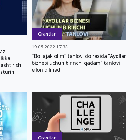
Grantlar
19.05.2022 17:38
azi
“Boʻlajak olim” tanlovi doirasida “Ayollar
ikka
biznesi uchun birinchi qadam” tanlovi
lashtirish
eʼlon qilinadi
sturini
Grantlar