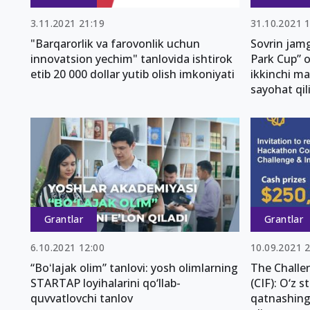
3.11.2021 21:19
31.10.2021 
"Barqarorlik va farovonlik uchun
Sovrin jamg
innovatsion yechim" tanlovida ishtirok
Park Cup” 
etib 20 000 dollar yutib olish imkoniyati
ikkinchi ma
sayohat qil
Grantlar
Grantlar
6.10.2021 12:00
10.09.2021 
“Boʻlajak olim” tanlovi: yosh olimlarning
The Challe
STARTAP loyihalarini qo‘llab-
(CIF): O‘z s
quvvatlovchi tanlov
qatnashing 