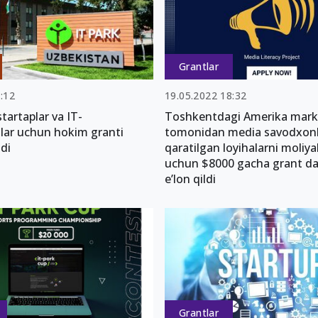
Grantlar
:12
19.05.2022 18:32
artaplar va IT-
Toshkentdagi Amerika mark
lar uchun hokim granti
tomonidan media savodxonl
ldi
qaratilgan loyihalarni moliya
uchun $8000 gacha grant da
e’lon qildi
Grantlar