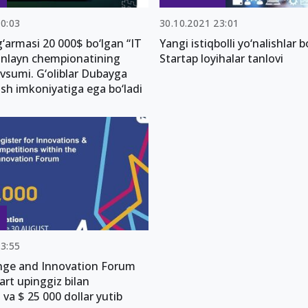
10:03
30.10.2021 23:01
‘armasi 20 000$ bo‘lgan “IT
Yangi istiqbolli yo‘nalishlar b
onlayn chempionatining
Startap loyihalar tanlovi
vsumi. G‘oliblar Dubayga
ish imkoniyatiga ega bo‘ladi
23:55
nge and Innovation Forum
tart upinggiz bilan
va $ 25 000 dollar yutib