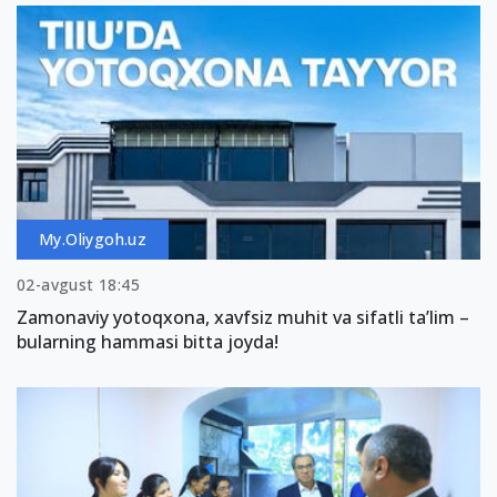
My.Oliygoh.uz
02-avgust 18:45
Zamonaviy yotoqxona, xavfsiz muhit va sifatli ta’lim –
bularning hammasi bitta joyda!