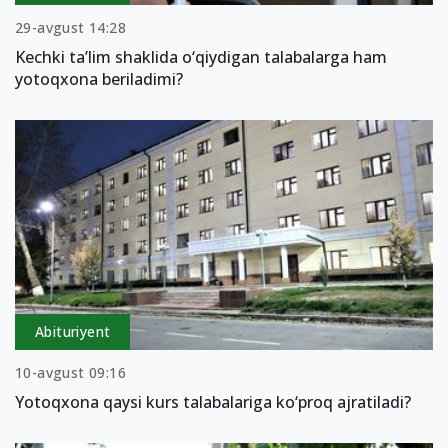
29-avgust 14:28
Kechki ta’lim shaklida o‘qiydigan talabalarga ham
yotoqxona beriladimi?
Abituriyent
10-avgust 09:16
Yotoqxona qaysi kurs talabalariga ko‘proq ajratiladi?