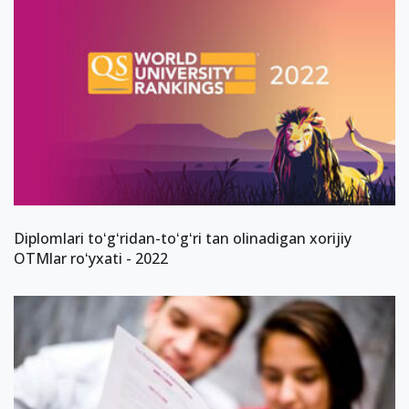
Diplomlari toʻgʻridan-toʻgʻri tan olinadigan xorijiy
OTMlar roʻyxati - 2022