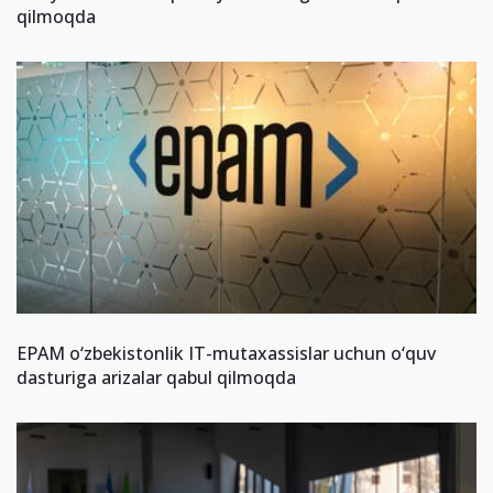
qilmoqda
EPAM o‘zbekistonlik IT-mutaxassislar uchun o‘quv
dasturiga arizalar qabul qilmoqda