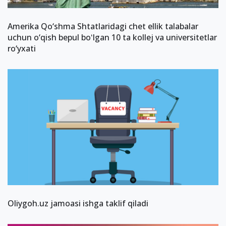
Amerika Qo‘shma Shtatlaridagi chet ellik talabalar
uchun o‘qish bepul boʻlgan 10 ta kollej va universitetlar
ro‘yxati
Oliygoh.uz jamoasi ishga taklif qiladi