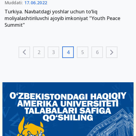
Muddati:
17.06.2022
Turkiya. Navbatdagi yoshlar uchun to‘liq
moliyalashtiriluvchi ajoyib imkoniyat "Youth Peace
Summit"
2
3
4
5
6