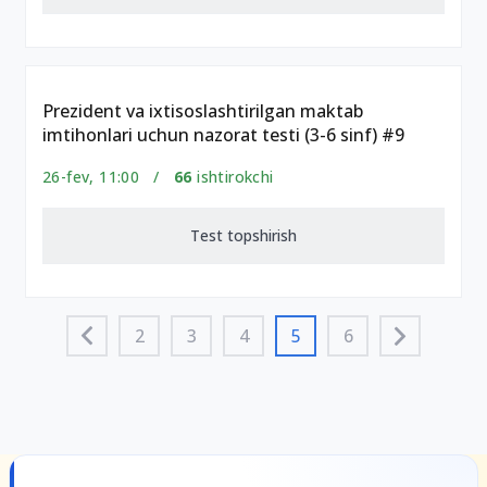
Prezident va ixtisoslashtirilgan maktab
imtihonlari uchun nazorat testi (3-6 sinf) #9
26-fev, 11:00 /
66
ishtirokchi
Test topshirish
2
3
4
5
6