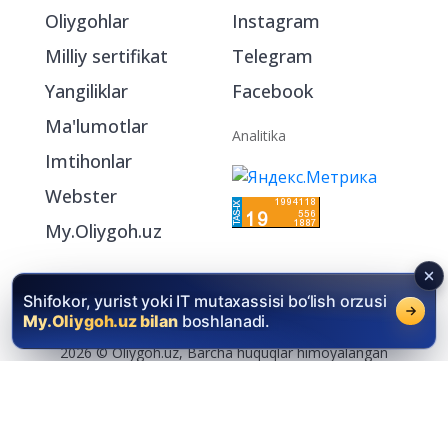
Oliygohlar
Instagram
Milliy sertifikat
Telegram
Yangiliklar
Facebook
Ma'lumotlar
Analitika
Imtihonlar
Webster
My.Oliygoh.uz
Shifokor, yurist yoki IT mutaxassisi bo‘lish orzusi
My.Oliygoh.uz bilan
boshlanadi.
2026 © Oliygoh.uz, Barcha huquqlar himoyalangan
Reklama
/
Foydalanish shartlari