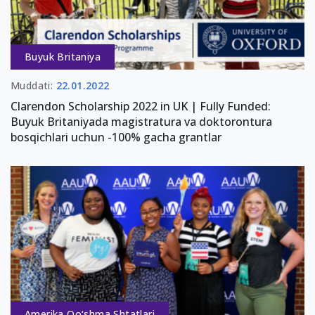
Buyuk Britaniya
Muddati:
22.01.2022
Clarendon Scholarship 2022 in UK | Fully Funded:
Buyuk Britaniyada magistratura va doktorontura
bosqichlari uchun -100% gacha grantlar
Amerika Qo‘shma Shtatlari