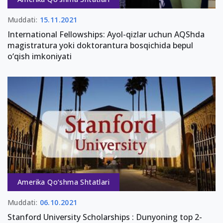
Muddati:
15.11.2021
International Fellowships: Ayol-qizlar uchun AQShda
magistratura yoki doktorantura bosqichida bepul
o‘qish imkoniyati
Amerika Qo‘shma Shtatlari
Muddati:
06.10.2021
Stanford University Scholarships : Dunyoning top 2-