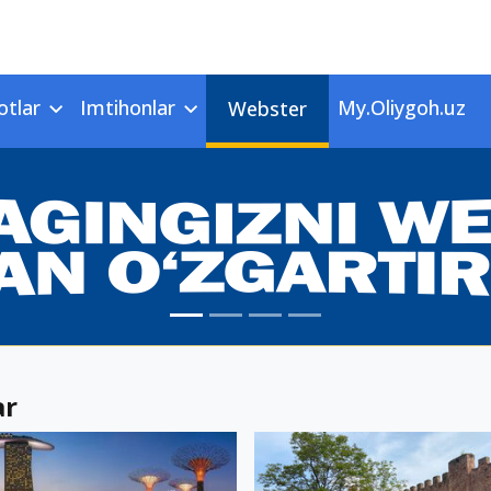
otlar
Imtihonlar
My.Oliygoh.uz
Webster
ar