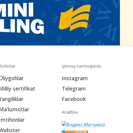
Bo‘limlar
Ijtimoiy tarmoqlarda
Oliygohlar
Instagram
Milliy sertifikat
Telegram
Yangiliklar
Facebook
Ma'lumotlar
Analitika
Imtihonlar
Webster