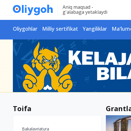
Aniq maqsad -
g'alabaga yetaklaydi
Oliygohlar
Milliy sertifikat
Yangiliklar
Ma'lum
Toifa
Grantl
Bakalavriatura