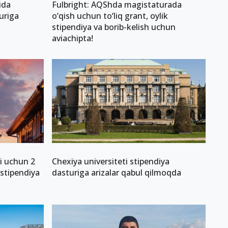
ida
Fulbright: AQShda magistaturada
uriga
o‘qish uchun to‘liq grant, oylik
stipendiya va borib-kelish uchun
aviachipta!
ri uchun 2
Chexiya universiteti stipendiya
 stipendiya
dasturiga arizalar qabul qilmoqda