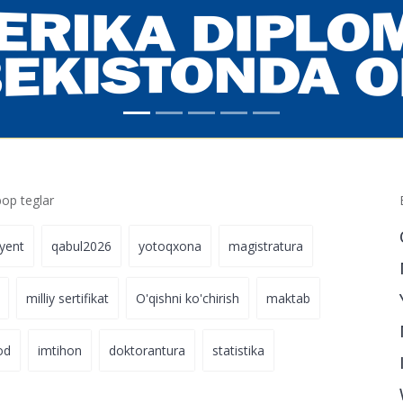
p teglar
iyent
qabul2026
yotoqxona
magistratura
milliy sertifikat
O'qishni ko'chirish
maktab
od
imtihon
doktorantura
statistika