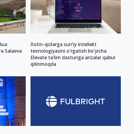
adua
Xotin-qizlarga sun’iy intellekt
ra Salaeva
texnologiyasini oʻrgatish boʻyicha
Elevate taʼlim dasturiga arizalar qabul
qilinmoqda