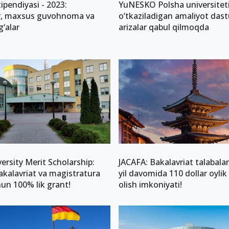
ipendiyasi - 2023:
YuNESKO Polsha universitet
r, maxsus guvohnoma va
o‘tkaziladigan amaliyot dast
g‘alar
arizalar qabul qilmoqda
versity Merit Scholarship:
JACAFA: Bakalavriat talabala
akalavriat va magistratura
yil davomida 110 dollar oylik
hun 100% lik grant!
olish imkoniyati!