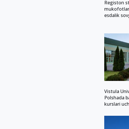
Registon st
mukofotla
esdalik sov
Vistula Uni
Polshada b
kurslari uc