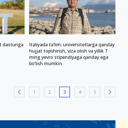
nt dasturiga
Italiyada ta’lim: universitetlarga qanday
hujjat topshirish, viza olish va yillik 7
ming yevro stipendiyaga qanday ega
bo‘lish mumkin
1
2
3
4
5