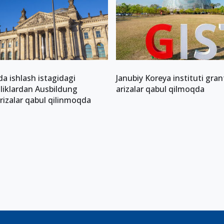
a ishlash istagidagi
Janubiy Koreya instituti gra
liklardan Ausbildung
arizalar qabul qilmoqda
rizalar qabul qilinmoqda