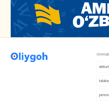
Ommabo
abitur
talaba
perev