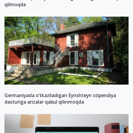
qilmoqda
Germaniyada o‘tkaziladigan Eynshteyn stipendiya
dasturiga arizalar qabul qilinmoqda