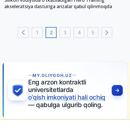
Silikon vodiysida o‘tkaziladigan Hero Training
akseleratsiya dasturiga arizalar qabul qilinmoqda
1
2
3
4
5