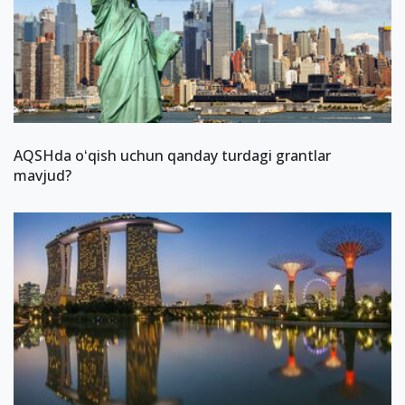
AQSHda oʻqish uchun qanday turdagi grantlar
mavjud?