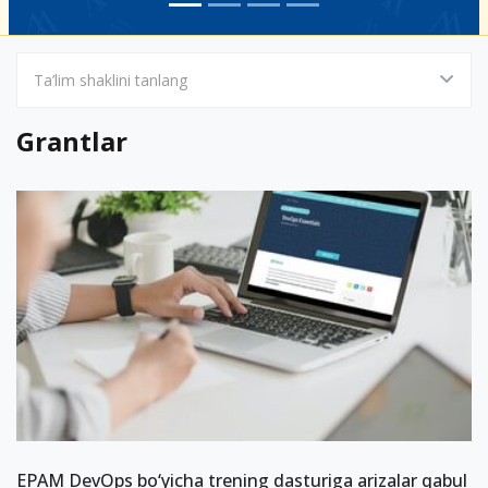
Ta’lim shaklini tanlang
Grantlar
EPAM DevOps bo‘yicha trening dasturiga arizalar qabul